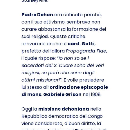
Stanleyville.
Padre Dehon
era criticato perché,
con il suo attivismo, sembrava non
curare abbastanza la formazione dei
suoi religiosi. Queste critiche
arrivarono anche al
card. Gotti
,
prefetto dell’allora
Propaganda Fide
,
il quale rispose: “
Io non so se i
Sacerdoti del S. Cuore sono dei veri
religiosi, so però che sono degli
ottimi missiona­ri
”. E volle presiedere
lui stesso all’
ordinazione episcopale
di mons. Gabriele Grison
nel 1908.
Oggi la
missione dehoniana
nella
Repubblica democratica del Congo
viene considerata, a buon diritto, la