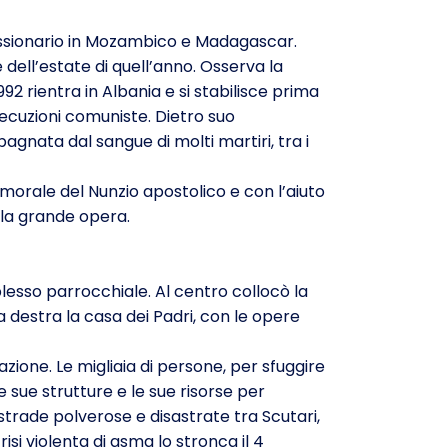
issionario in Mozambico e Madagascar.
 dell’estate di quell’anno. Osserva la
92 rientra in Albania e si stabilisce prima
secuzioni comuniste. Dietro suo
agnata dal sangue di molti martiri, tra i
 morale del Nunzio apostolico e con l’aiuto
e la grande opera.
plesso parrocchiale. Al centro collocò la
 a destra la casa dei Padri, con le opere
zione. Le migliaia di persone, per sfuggire
 sue strutture e le sue risorse per
u strade polverose e disastrate tra Scutari,
isi violenta di asma lo stronca il 4