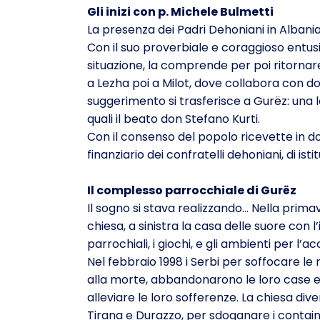
Gli inizi con p. Michele Bulmetti
La presenza dei Padri Dehoniani in Albania 
Con il suo proverbiale e coraggioso entusia
situazione, la comprende per poi ritornare 
a Lezha poi a Milot, dove collabora con do
suggerimento si trasferisce a Gurëz: una l
quali il beato don Stefano Kurti.
Con il consenso del popolo ricevette in do
finanziario dei confratelli dehoniani, di is
Il complesso parrocchiale di Gurëz
Il sogno si stava realizzando… Nella prima
chiesa, a sinistra la casa delle suore con l
parrochiali, i giochi, e gli ambienti per l’a
Nel febbraio 1998 i Serbi per soffocare le
alla morte, abbandonarono le loro case e g
alleviare le loro sofferenze. La chiesa dive
Tirana e Durazzo, per sdoganare i container