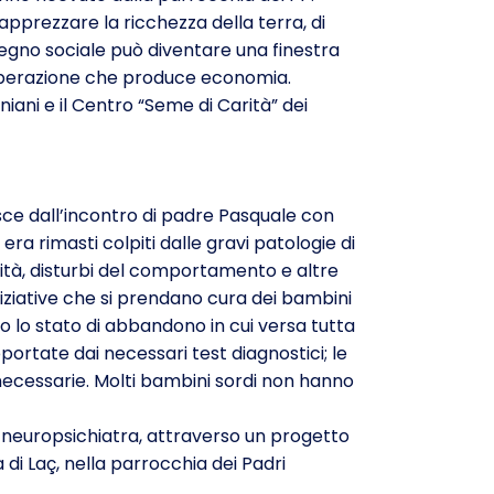
apprezzare la ricchezza della terra, di
mpegno sociale può diventare una finestra
 cooperazione che produce economia.
niani e il Centro “Seme di Carità” dei
nasce dall’incontro di padre Pasquale con
ra rimasti colpiti dalle gravi patologie di
rdità, disturbi del comportamento e altre
niziative che si prendano cura dei bambini
o lo stato di abbandono in cui versa tutta
ortate dai necessari test diagnostici; le
 necessarie. Molti bambini sordi non hanno
ni, neuropsichiatra, attraverso un progetto
a di Laç, nella parrocchia dei Padri