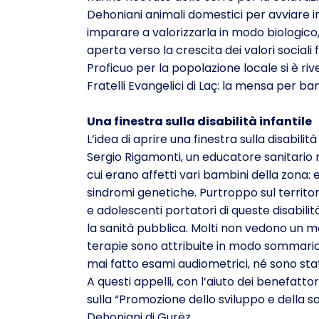
Dehoniani animali domestici per avviare in
imparare a valorizzarla in modo biologico,
aperta verso la crescita dei valori social
Proficuo per la popolazione locale si è rive
Fratelli Evangelici di Laç: la mensa per bamb
Una finestra sulla disabilità infantile
L’idea di aprire una finestra sulla disabil
Sergio Rigamonti, un educatore sanitario n
cui erano affetti vari bambini della zona:
sindromi ge­netiche. Purtroppo sul territo
e adolescenti portatori di queste disabil
la sanità pubblica. Molti non vedono un m
terapie sono attribuite in modo sommario 
mai fatto esami audiometrici, né sono stati
A questi appelli, con l’aiuto dei benefatto
sulla “Promozione dello sviluppo e della sal
Dehoniani di Gurëz.