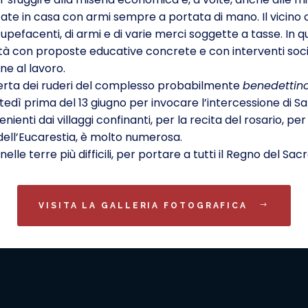
ate in casa con armi sempre a portata di mano. Il vicino 
pefacenti, di armi e di varie merci soggette a tasse. In 
 con proposte educative concrete e con interventi sociali
ne al lavoro.
perta dei ruderi del complesso probabilmente
benedettino
rtedì prima del 13 giugno per invocare l’intercessione di 
enienti dai villaggi confinanti, per la recita del rosario, p
ell’Eucarestia, è molto numerosa.
lle terre più difficili, per portare a tutti il Regno del Sac
VISITA LA GALLERIA FOTOGRAFICA