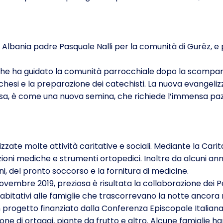
n Albania padre Pasquale Nalli per la comunità di Gurëz, e
he ha guidato la comunità parrocchiale dopo la scomparsa 
chesi e la preparazione dei catechisti. La nuova evangelizz
hiesa, è come una nuova semina, che richiede l’immensa pa
izzate molte attività caritative e sociali. Mediante la Cari
ioni mediche e strumenti ortopedici. Inoltre da alcuni a
gni, del pronto soccorso e la fornitura di medicine.
vembre 2019, preziosa è risultata la collaborazione dei P
 abitativi alle famiglie che trascorrevano la notte ancora 
un progetto finanziato dalla Conferenza Episcopale Italian
one di ortaggi, piante da frutto e altro. Alcune famiglie h