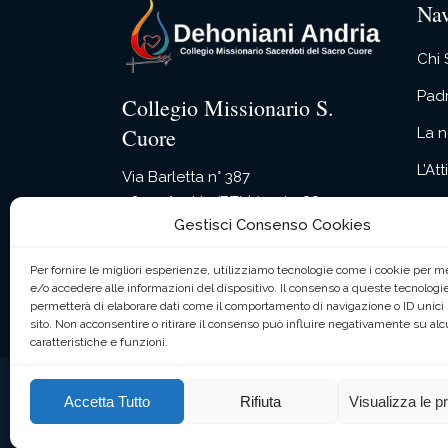
Nav
Chi
Pad
Collegio Missionario S.
Cuore
La n
L’At
Via Barletta n° 387
76123 Andria (BT) | (+39) 0883592345
Spir
Gestisci Consenso Cookies
Cont
Per fornire le migliori esperienze, utilizziamo tecnologie come i cookie per 
e/o accedere alle informazioni del dispositivo. Il consenso a queste tecnologie
permetterà di elaborare dati come il comportamento di navigazione o ID unici
sito. Non acconsentire o ritirare il consenso può influire negativamente su al
caratteristiche e funzioni.
Accetta Tutto
Rifiuta
Visualizza le p
Collegio Missionario S. Cuore © Copyright. Tutti i