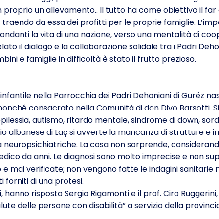
 proprio un allevamento.. Il tutto ha come obiettivo il far 
 traendo da essa dei profitti per le proprie famiglie. L’i
i fondanti la vita di una nazione, verso una mentalità di
lato il dialogo e la collaborazione solidale tra i Padri Deho
ini e famiglie in difficoltà è stato il frutto prezioso.
ità infantile nella Parrocchia dei Padri Dehoniani di Gurëz 
onché consacrato nella Comunità di don Divo Barsotti. Si e
 epilessia, au­tismo, ritardo mentale, sindrome di down, so
rio albanese di Laç si avverte la mancanza di strutture e i
ità neuropsichiatriche. La cosa non sorprende, considerand
edico da anni. Le diagnosi sono molto imprecise e non supp
e mai verificate; non vengono fatte le indagini sanitarie
 forniti di una protesi.
ri, hanno risposto Sergio Rigamonti e il prof. Ciro Ruggeri
ute delle persone con disabilità” a servi­zio della provinci