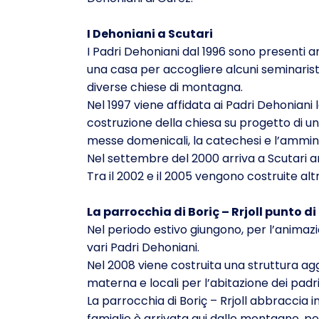
I Dehoniani a Scutari
I Padri Dehoniani dal 1996 sono presenti an
una casa per accogliere alcuni seminaristi c
diverse chiese di montagna.
Nel 1997 viene affidata ai Padri Dehoniani 
costruzione della chiesa su progetto di un
messe domenicali, la catechesi e l’ammin
Nel settembre del 2000 arriva a Scutari an
Tra il 2002 e il 2005 vengono costruite alt
La parrocchia di Boriç – Rrjoll punto di
Nel periodo estivo giungono, per l’animazio
vari Padri Dehoniani.
Nel 2008 viene costruita una struttura a
materna e locali per l’abitazione dei padri
La parrocchia di Boriç – Rrjoll abbraccia 
famiglie è arrivata qui dalle montagne, pe