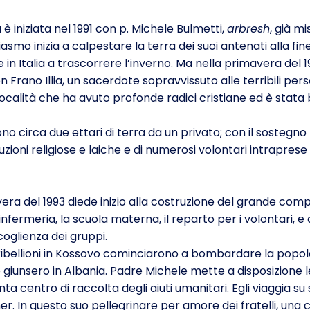
è iniziata nel 1991 con p. Michele Bulmetti,
arbresh
, già m
smo inizia a calpestare la terra dei suoi antenati alla fine
in Italia a trascorrere l’inverno. Ma nella primavera del 19
n Frano Illia, un sacerdote sopravvissuto alle terribili per
ocalità che ha avuto profonde radici cristiane ed è stata b
no circa due ettari di terra da un privato; con il sostegno
tituzioni religiose e laiche e di numerosi volontari intrapres
vera del 1993 diede inizio alla costruzione del grande com
’infermeria, la scuola materna, il reparto per i volontari, e
ccoglienza dei gruppi.
 ribellioni in Kossovo cominciarono a bombardare la popola
iunsero in Albania. Padre Michele mette a disposizione le
nta centro di raccolta degli aiuti umanitari. Egli viaggia s
. In questo suo pellegrinare per amore dei fratelli, una cr