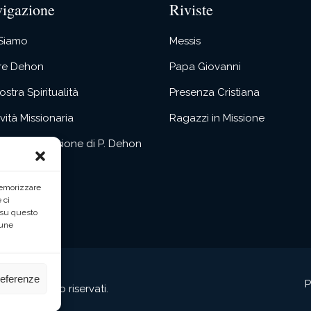
igazione
Riviste
 Siamo
Messis
re Dehon
Papa Giovanni
ostra Spiritualità
Presenza Cristiana
tività Missionaria
Ragazzi in Missione
itualità e Missione di P. Dehon
atti
memorizzare
 ci
 su questo
cune
referenze
P
 diritti sono riservati.