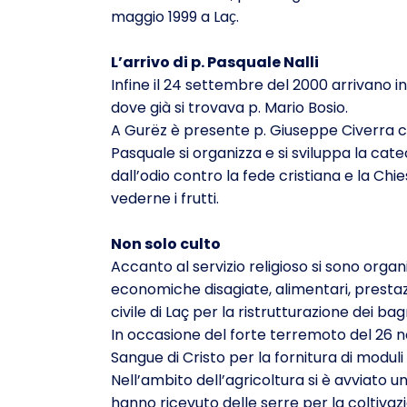
maggio 1999 a Laҫ.
L’arrivo di p. Pasquale Nalli
Infine il 24 settembre del 2000 arrivano i
dove già si trovava p. Mario Bosio.
A Gurëz è presente p. Giuseppe Civerra c
Pasquale si organizza e si sviluppa la cate
dall’odio contro la fede cristiana e la C
vederne i frutti.
Non solo culto
Accanto al servizio religioso si sono organ
economiche disagiate, alimentari, prestaz
civile di Laç per la ristrutturazione dei ba
In occasione del forte terremoto del 26 no
Sangue di Cristo per la fornitura di moduli
Nell’ambito dell’agricoltura si è avviato 
hanno ricevuto delle serre per la coltivazi