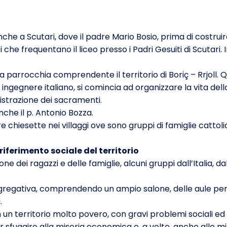
che a Scutari, dove il padre Mario Bosio, prima di costruir
he frequentano il liceo presso i Padri Gesuiti di Scutari. In
la parrocchia comprendente il territorio di Boriç – Rrjoll. 
 ingegnere italiano, si comincia ad organizzare la vita del
istrazione dei sacramenti.
che il p. Antonio Bozza.
re chiesette nei villaggi ove sono gruppi di famiglie cattoli
 riferimento sociale del territorio
ne dei ragazzi e delle famiglie, alcuni gruppi dall’Italia, d
ggregativa, comprendendo un ampio salone, delle aule per 
.
in un territorio molto povero, con gravi problemi sociali e
r sfuggire alla miseria economica e, a volte, anche alle 