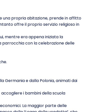
e una propria abitazione, prende in affitto
tanto offre il proprio servizio religioso in
Qui, mentre era appena iniziata la
la parrocchia con la celebrazione delle
che.
alla Germania e dalla Polonia, animati dai
accogliere i bambini della scuola
d economici. La maggior parte delle
minacce della “Legge della vendetta”, che