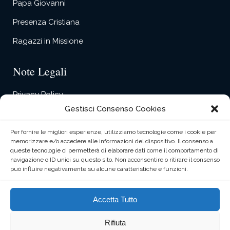
Papa Giovanni
Presenza Cristiana
Ragazzi in Missione
Note Legali
Privacy Policy
Gestisci Consenso Cookies
Cookie Policy
Contact Form Privacy
Per fornire le migliori esperienze, utilizziamo tecnologie come i cookie per
memorizzare e/o accedere alle informazioni del dispositivo. Il consenso a
queste tecnologie ci permetterà di elaborare dati come il comportamento di
navigazione o ID unici su questo sito. Non acconsentire o ritirare il consenso
può influire negativamente su alcune caratteristiche e funzioni.
Accetta Tutto
Collegio Missionario S. Cuore © Copyright. Tutti i diritti
Rifiuta
sono riservati.