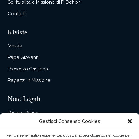
Spiritualità e Missione di P. Dehon
Contatti
Riviste
Messis
Papa Giovanni
Presenza Cristiana
Ragazzi in Missione
Note Legali
Privacy Policy
Gestisci Consenso Cookies
Cookie Policy
Contact Form Privacy
Per fornire le migliori esperienze, utilizziamo tecnologie come i cookie per