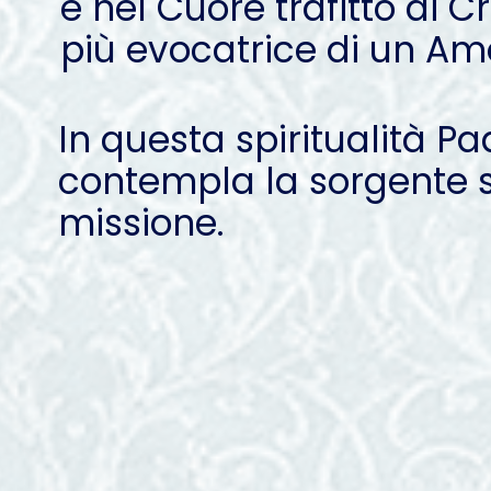
e nel Cuore trafitto di C
più evocatrice di un Am
In questa spiritualità P
contempla la sorgente s
missione.