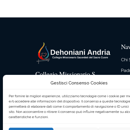
Nav
Chi
Pad
Collegio Missionario S.
Cuore
La n
Gestisci Consenso Cookies
L’At
Via Barletta n° 387
Per fornire le migliori esperienze, utilizziamo tecnologie come i cookie per 
76123 Andria (BT) | (+39) 0883592345
e/o accedere alle informazioni del dispositivo. Il consenso a queste tecnologie
Spir
permetterà di elaborare dati come il comportamento di navigazione o ID unici
sito. Non acconsentire o ritirare il consenso può influire negativamente su al
Cont
caratteristiche e funzioni.