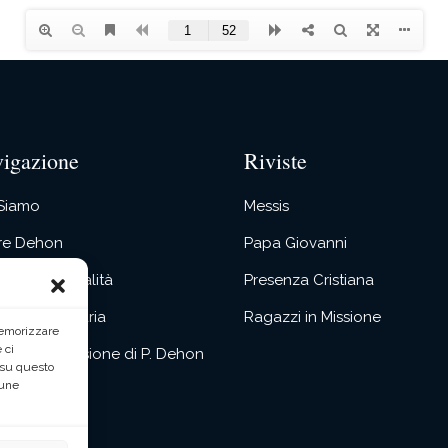
igazione
Riviste
 Siamo
Messis
re Dehon
Papa Giovanni
ostra Spiritualità
Presenza Cristiana
tività Missionaria
Ragazzi in Missione
memorizzare
 ci
itualità e Missione di P. Dehon
 su questo
cune
atti