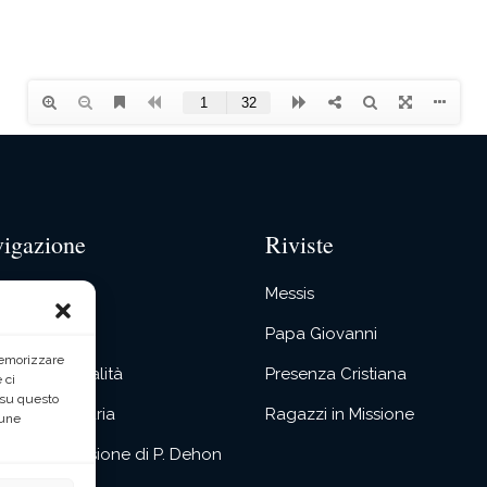
igazione
Riviste
 Siamo
Messis
re Dehon
Papa Giovanni
memorizzare
ostra Spiritualità
Presenza Cristiana
 ci
 su questo
tività Missionaria
Ragazzi in Missione
cune
itualità e Missione di P. Dehon