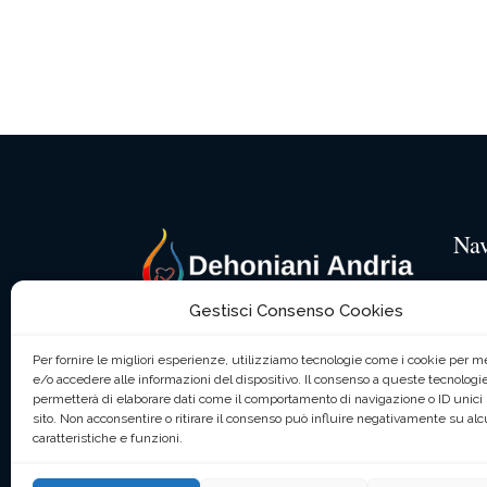
Nav
Chi
Gestisci Consenso Cookies
Pad
Collegio Missionario S.
Per fornire le migliori esperienze, utilizziamo tecnologie come i cookie per 
Cuore
La n
e/o accedere alle informazioni del dispositivo. Il consenso a queste tecnologie
permetterà di elaborare dati come il comportamento di navigazione o ID unici
L’At
sito. Non acconsentire o ritirare il consenso può influire negativamente su al
Via Barletta n° 387
caratteristiche e funzioni.
76123 Andria (BT) | (+39) 0883592345
Spir