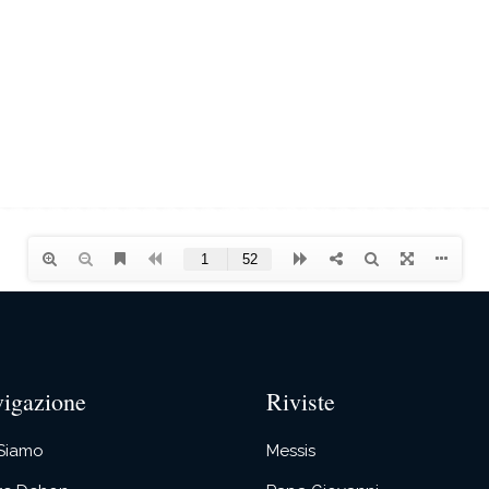
igazione
Riviste
 Siamo
Messis