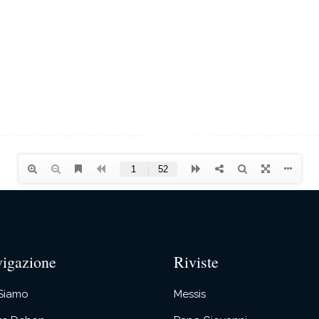
igazione
Riviste
 Siamo
Messis