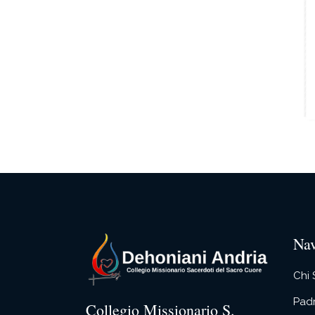
Nav
Chi
Pad
Collegio Missionario S.