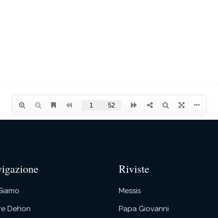
igazione
Riviste
 Siamo
Messis
re Dehon
Papa Giovanni