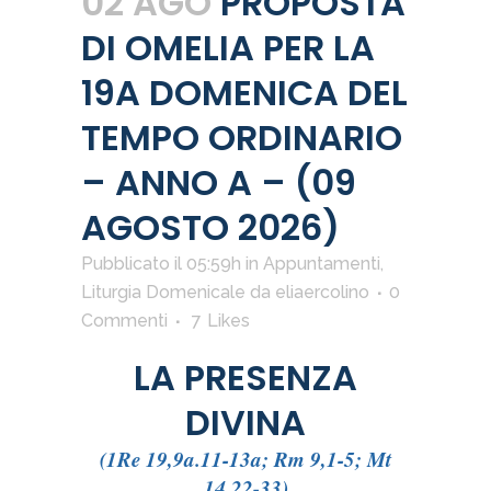
02 AGO
PROPOSTA
DI OMELIA PER LA
19A DOMENICA DEL
TEMPO ORDINARIO
– ANNO A – (09
AGOSTO 2026)
Pubblicato il 05:59h
in
Appuntamenti
,
Liturgia Domenicale
da
eliaercolino
0
Commenti
7
Likes
LA PRESENZA
DIVINA
(1Re 19,9a.11-13a; Rm 9,1-5; Mt
14,22-33)