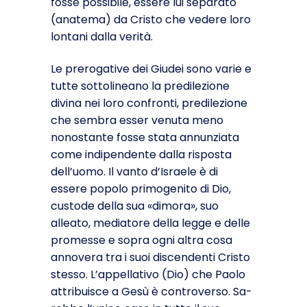
fosse possibile, essere lui separato
(ana­tema) da Cristo che vedere loro
lontani dalla verità.
Le prerogative dei Giudei sono varie e
tutte sottolineano la predilezione
divina nei loro confronti, predilezione
che sembra es­ser venuta meno
nonostante fosse stata annunziata
come indipendente dalla risposta
dell’uomo. Il vanto d’Israele è di
essere popolo primogenito di Dio,
custode della sua «dimora», suo
alleato, mediatore della legge e delle
promesse e sopra ogni al­tra cosa
annovera tra i suoi discendenti Cristo
stesso. L’appellativo (Dio) che Paolo
attribuisce a Gesù è controverso. Sa­