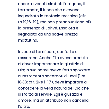
ancora i vecchi simboli: l’uragano, il
terremoto, il fuoco che avevano
inquadrato la teofania mosaica (cfr.
Es 19,16-19), ma non preannunziano più
la presenza di Jahvé. Es­sa ora è
segnalata da una soave brezza
mattutina.
Invece di terrificare, conforta e
rasserena. Anche Elia aveva creduto
di dover impersonare la giustizia di
Dio; in suo nome aveva fatto sgozzare
quattrocento sacerdoti di Baal (1Re
18,38; cfr. 2Re 1-17), deve imparare a
conoscere la vera natura del Dio che
si sforza di servire. Egli è giustizia e
amore, ma un attributo non cancella
l’altro.