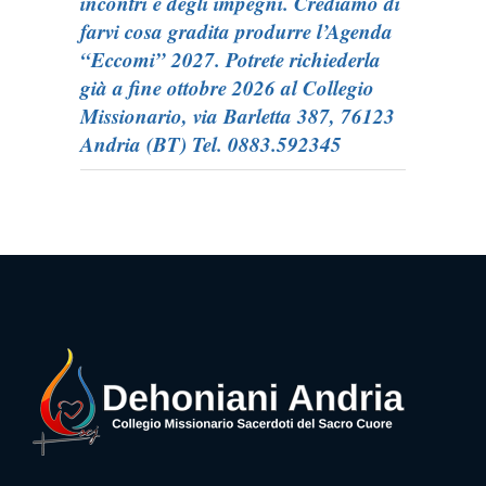
incontri e degli impegni. Crediamo di
farvi cosa gradita produrre l’Agenda
“Eccomi” 2027. Potrete richiederla
già a fine ottobre 2026 al Collegio
Missionario, via Barletta 387, 76123
Andria (BT) Tel. 0883.592345