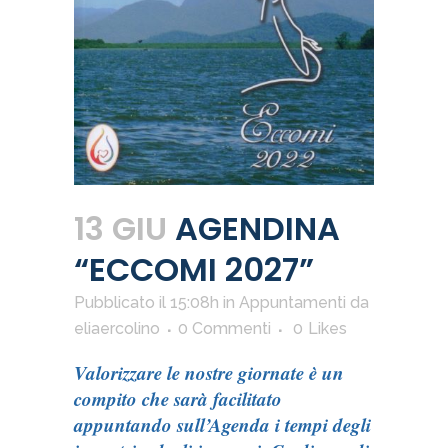
13 GIU
AGENDINA
“ECCOMI 2027”
Pubblicato il 15:08h
in
Appuntamenti
da
eliaercolino
0 Commenti
0
Likes
Valorizzare le nostre giornate è un
compito che sarà facilitato
appuntando sull’Agenda i tempi degli